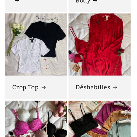
Body
Crop Top
Déshabillés